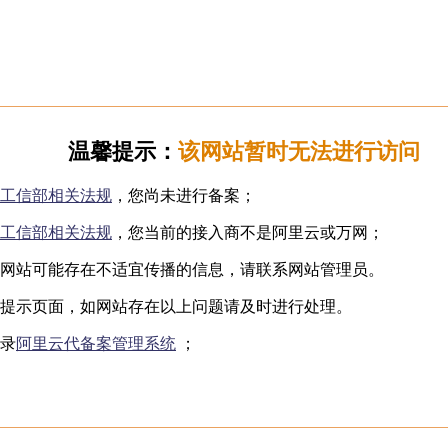
日韩无码
下海网红
制服诱惑
国产自拍
️