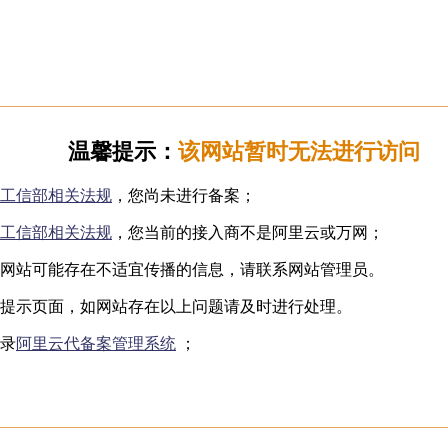
日韩无码
下海网红
制服诱惑
国产自拍
️