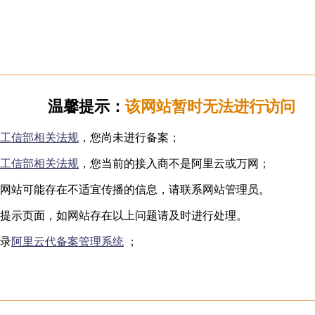
日韩无码
下海网红
制服诱惑
国产自拍
️