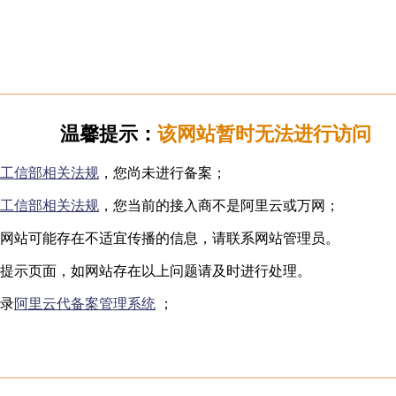
日韩无码
下海网红
制服诱惑
国产自拍
️