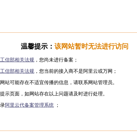
日韩无码
下海网红
制服诱惑
国产自拍
️