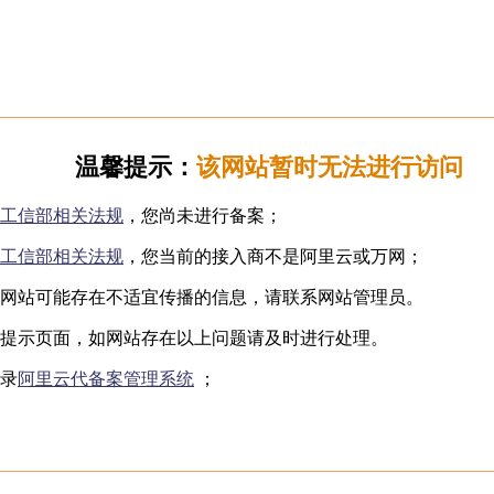
日韩无码
下海网红
制服诱惑
国产自拍
️