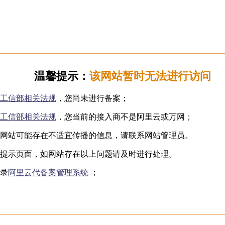
日韩无码
下海网红
制服诱惑
国产自拍
️