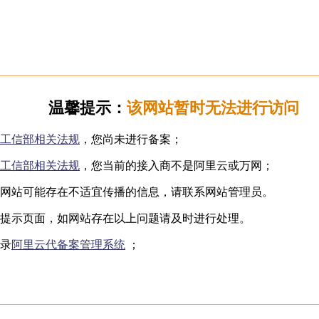
日韩无码
下海网红
制服诱惑
国产自拍
️