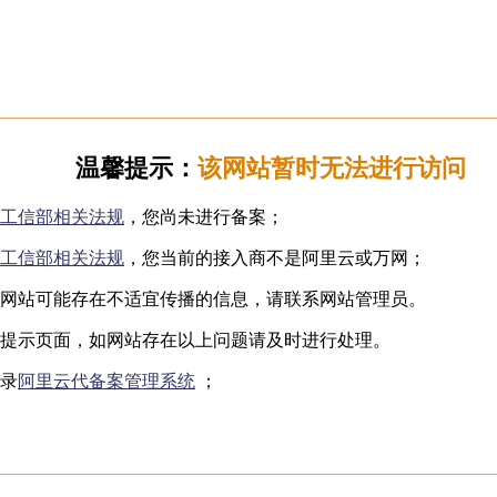
日韩无码
下海网红
制服诱惑
国产自拍
️