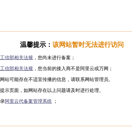
日韩无码
下海网红
制服诱惑
国产自拍
️