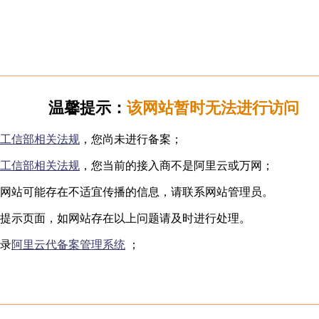
日韩无码
下海网红
制服诱惑
国产自拍
️