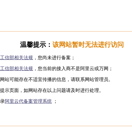
日韩无码
下海网红
制服诱惑
国产自拍
️